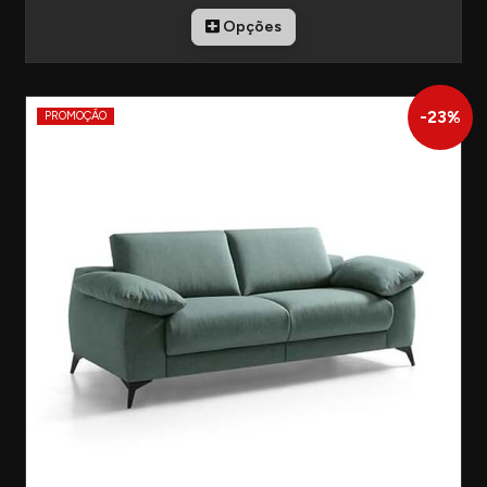
Opções
-
23
%
PROMOÇÃO