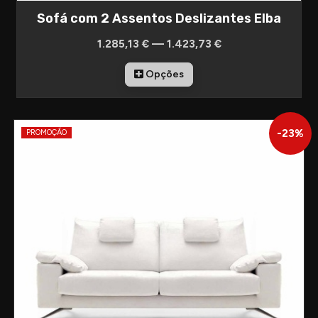
Sofá com 2 Assentos Deslizantes Elba
1.285,13 € — 1.423,73 €
Opções
-
23
%
PROMOÇÃO