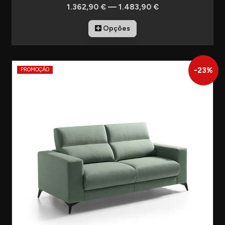
1.362,90 € — 1.483,90 €
Opções
-
23
%
PROMOÇÃO