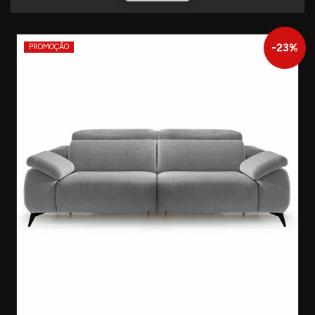
-
23
%
PROMOÇÃO