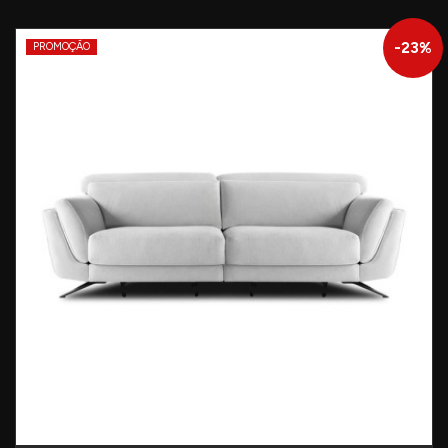
-
23
%
PROMOÇÃO