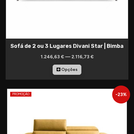
Sofá de 2 ou 3 Lugares Divani Star | Bimba
1.246,63 € — 2.116,73 €
Opções
-
23
%
PROMOÇÃO