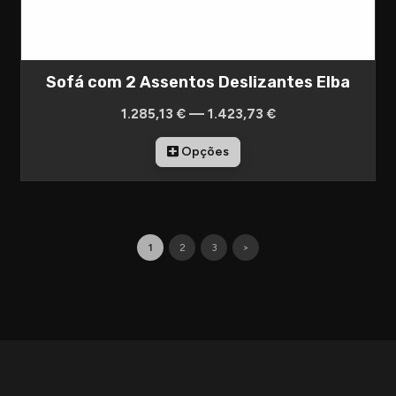
Sofá com 2 Assentos Deslizantes Elba
1.285,13 € — 1.423,73 €
Opções
1
2
3
>