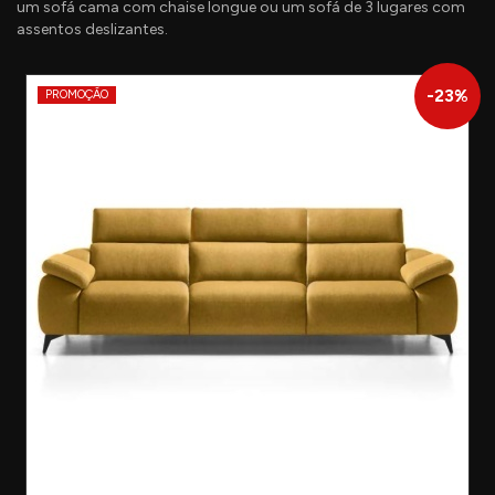
um sofá cama com chaise longue ou um sofá de 3 lugares com
assentos deslizantes.
-
23
%
PROMOÇÃO