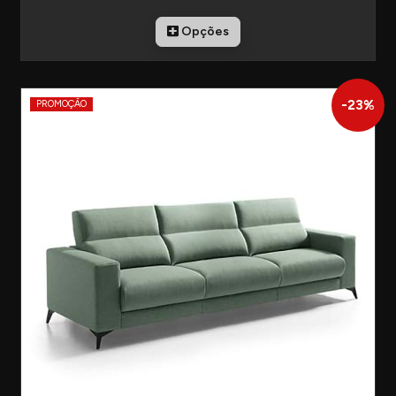
Opções
-
23
%
PROMOÇÃO