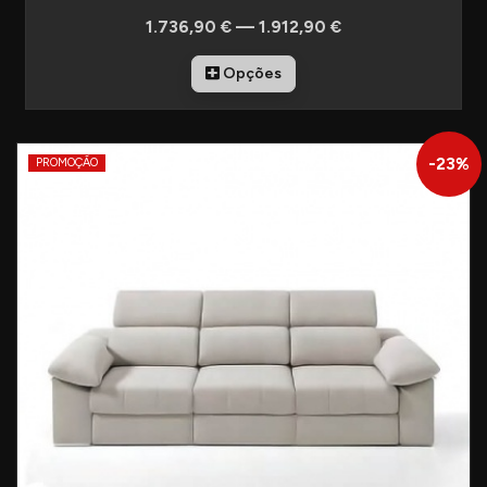
1.736,90 € — 1.912,90 €
Opções
-
23
%
PROMOÇÃO