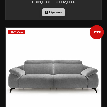
1.801,03 € — 2.032,03 €
Opções
-
23
%
PROMOÇÃO