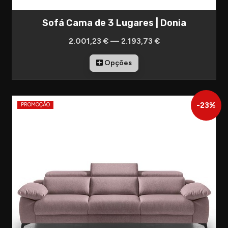
Sofá Cama de 3 Lugares | Donia
2.001,23 € — 2.193,73 €
Opções
-
23
%
PROMOÇÃO