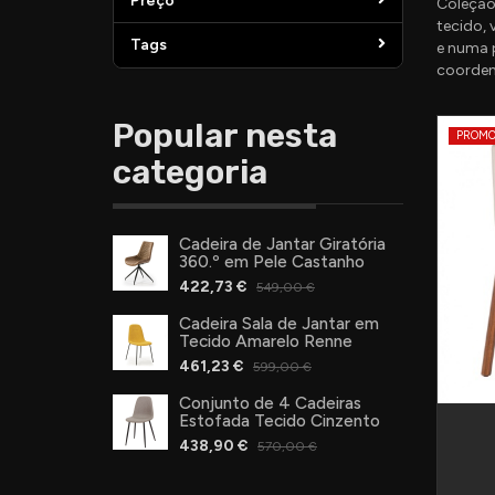
Preço
Coleção 
tecido, 
Tags
e numa p
coorden
Popular nesta
PROM
categoria
Cadeira de Jantar Giratória
360.º em Pele Castanho
422,73 €
549,00 €
Cadeira Sala de Jantar em
Tecido Amarelo Renne
461,23 €
599,00 €
Conjunto de 4 Cadeiras
Estofada Tecido Cinzento
438,90 €
570,00 €