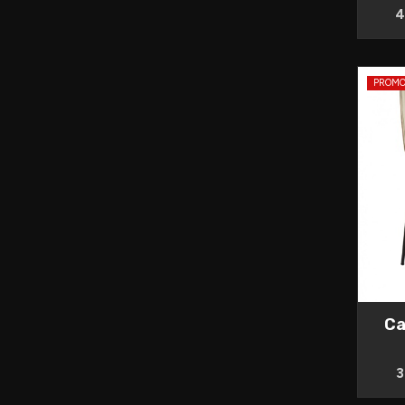
4
PROM
Ca
3