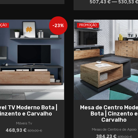
507,43 € — 530,53 
-
23
%
OÇÃO
PROMOÇÃO
el TV Moderno Bota |
Mesa de Centro Mod
inzento e Carvalho
Bota | Cinzento e
Carvalho
Móveis Tv
468,93 €
Mesas de Centro e de Apoio
609,00 €
384,23 €
499,00 €