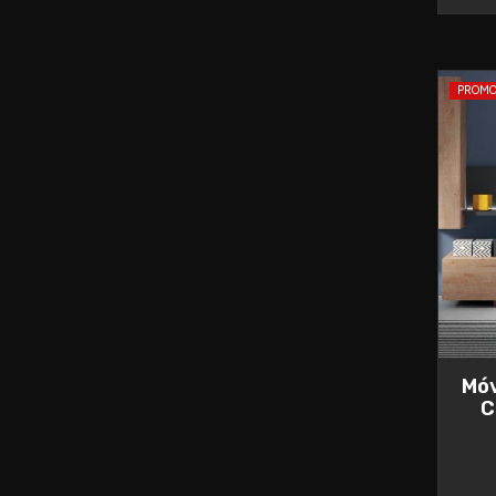
PROM
Móv
C