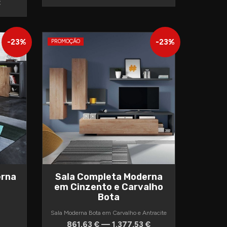
€
-
23
%
-
23
%
PROMOÇÃO
erna
Sala Completa Moderna
em Cinzento e Carvalho
Bota
Sala Moderna Bota em Carvalho e Antracite
861,63 € — 1.377,53 €