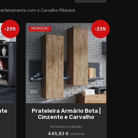
perfeitamente com o Carvalho Ribbeck.
-
23
%
-
23
%
PROMOÇÃO
nte
Prateleira Armário Bota |
Cinzento e Carvalho
Armários e Estantes
445,83 €
579,00 €