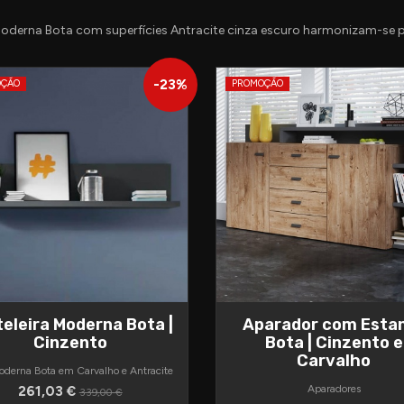
Moderna Bota com superfícies Antracite cinza escuro harmonizam-se 
-
23
%
OÇÃO
PROMOÇÃO
teleira Moderna Bota |
Aparador com Esta
Cinzento
Bota | Cinzento e
Carvalho
oderna Bota em Carvalho e Antracite
261,03 €
Aparadores
339,00 €